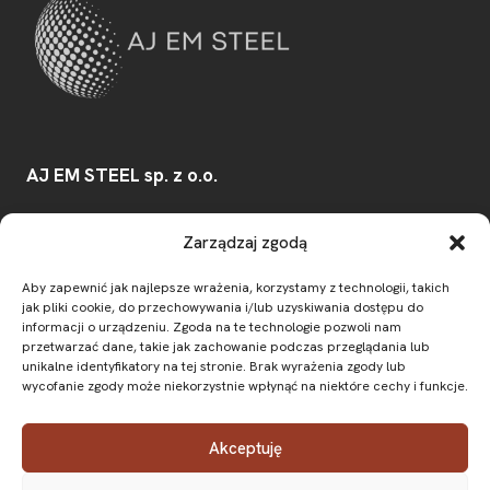
AJ EM STEEL sp. z o.o.
Konwaliowa 30/32
,
Zarządzaj zgodą
03-194
Warszawa
Aby zapewnić jak najlepsze wrażenia, korzystamy z technologii, takich
e-mail:
biuro@ajemsteel.pl
jak pliki cookie, do przechowywania i/lub uzyskiwania dostępu do
NIP:
7831850325
informacji o urządzeniu. Zgoda na te technologie pozwoli nam
przetwarzać dane, takie jak zachowanie podczas przeglądania lub
unikalne identyfikatory na tej stronie. Brak wyrażenia zgody lub
wycofanie zgody może niekorzystnie wpłynąć na niektóre cechy i funkcje.
O firmie
Oferta
Prefabrykacja stali
Aktualności
Kontakt
FAQ
Akceptuję