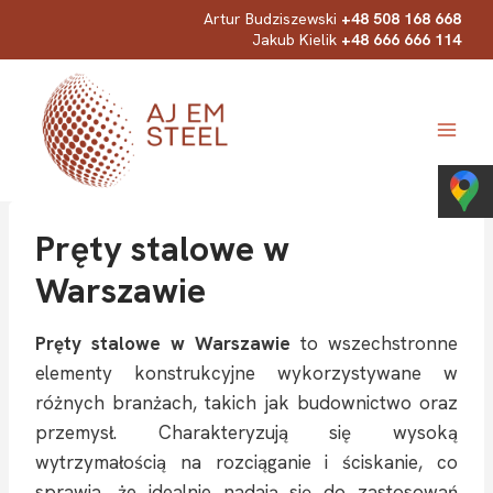
Przejdź
Artur Budziszewski
+48 508 168 668
Jakub Kielik
+48 666 666 114
do
treści
Pręty stalowe w
Warszawie
Pręty stalowe w Warszawie
to wszechstronne
elementy konstrukcyjne wykorzystywane w
różnych branżach, takich jak budownictwo oraz
przemysł. Charakteryzują się wysoką
wytrzymałością na rozciąganie i ściskanie, co
sprawia, że idealnie nadają się do zastosowań