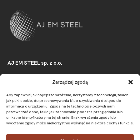
AJ EM STEEL sp. z o.o.
Konwaliowa 30/32
,
Zarządzaj zgodą
03-194
Warszawa
Aby zapewnić jak najlepsze wrażenia, korzystamy z technologii, takich
e-mail:
biuro@ajemsteel.pl
jak pliki cookie, do przechowywania i/lub uzyskiwania dostępu do
informacji o urządzeniu. Zgoda na te technologie pozwoli nam
NIP:
7831850325
przetwarzać dane, takie jak zachowanie podczas przeglądania lub
unikalne identyfikatory na tej stronie. Brak wyrażenia zgody lub
wycofanie zgody może niekorzystnie wpłynąć na niektóre cechy i funkcje.
O firmie
Oferta
Prefabrykacja stali
Aktualności