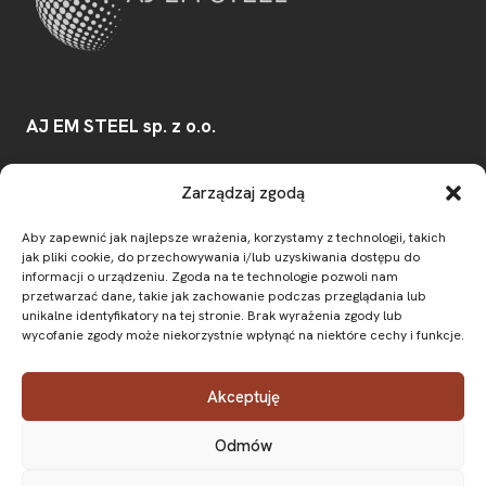
AJ EM STEEL sp. z o.o.
Konwaliowa 30/32
,
Zarządzaj zgodą
03-194
Warszawa
Aby zapewnić jak najlepsze wrażenia, korzystamy z technologii, takich
e-mail:
biuro@ajemsteel.pl
jak pliki cookie, do przechowywania i/lub uzyskiwania dostępu do
informacji o urządzeniu. Zgoda na te technologie pozwoli nam
NIP:
7831850325
przetwarzać dane, takie jak zachowanie podczas przeglądania lub
unikalne identyfikatory na tej stronie. Brak wyrażenia zgody lub
wycofanie zgody może niekorzystnie wpłynąć na niektóre cechy i funkcje.
O firmie
Oferta
Prefabrykacja stali
Aktualności
Kontakt
FAQ
Akceptuję
Odmów