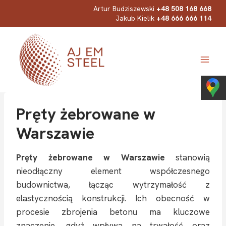
Przejdź
Artur Budziszewski
+48 508 168 668
Jakub Kielik
+48 666 666 114
do
treści
Pręty żebrowane w
Warszawie
Pręty żebrowane w Warszawie
stanowią
nieodłączny element współczesnego
budownictwa, łącząc wytrzymałość z
elastycznością konstrukcji. Ich obecność w
procesie zbrojenia betonu ma kluczowe
znaczenie, gdyż wpływa na trwałość oraz