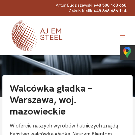
Przejdź
Artur Budziszewski
+48 508 168 668
Jakub Kielik
+48 666 666 114
do
treści
Walcówka gładka –
Warszawa, woj.
mazowieckie
W ofercie naszych wyrobów hutniczych znajdą
Państwo walcówkę gładką. Naszym Klientom