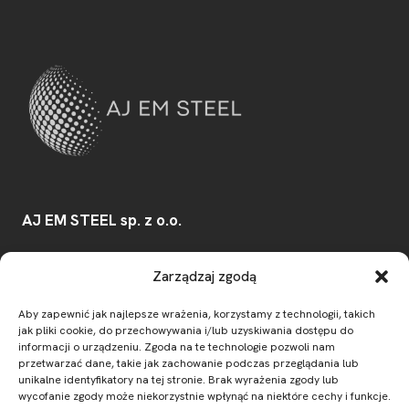
AJ EM STEEL sp. z o.o.
Konwaliowa 30/32
,
Zarządzaj zgodą
03-194
Warszawa
Aby zapewnić jak najlepsze wrażenia, korzystamy z technologii, takich
e-mail:
biuro@ajemsteel.pl
jak pliki cookie, do przechowywania i/lub uzyskiwania dostępu do
NIP:
7831850325
informacji o urządzeniu. Zgoda na te technologie pozwoli nam
przetwarzać dane, takie jak zachowanie podczas przeglądania lub
unikalne identyfikatory na tej stronie. Brak wyrażenia zgody lub
wycofanie zgody może niekorzystnie wpłynąć na niektóre cechy i funkcje.