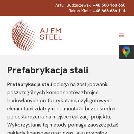
Przejdź
Artur Budziszewski
+48 508 168 668
Jakub Kielik
+48 666 666 114
do
treści
Prefabrykacja stali
Prefabrykacja stali
polega na zastępowaniu
poszczególnych komponentów zbrojeń
budowlanych prefabrykatami, czyli gotowymi
elementami zdatnymi do montażu bezpośrednio
po dostarczeniu na miejsce realizacji projektu.
Wykorzystanie tej metody pomaga zaoszczędzić
nakłady finansowe oraz czas, jaki upłynąłby