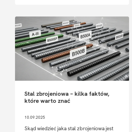
WYROBÓW
HUTNICZYCH
WPŁYWA
NA MONTAŻ
PREFABRYKATÓW
BEZ PRZERÓBEK
NA BUDOWIE
Stal zbrojeniowa – kilka faktów,
które warto znać
10.09.2025
Skąd wiedzieć jaka stal zbrojeniowa jest