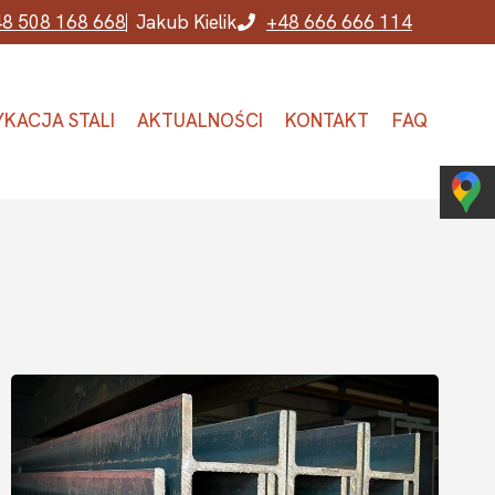
8 508 168 668
Jakub Kielik
+48 666 666 114
YKACJA STALI
AKTUALNOŚCI
KONTAKT
FAQ