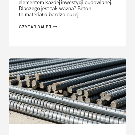
elementem każdej inwestycji budowlanej.
Dlaczego jest tak ważna? Beton
to materiał o bardzo dużej…
STAL
CZYTAJ DALEJ
ZBROJENIOWA
–
O CZYM
MUSISZ
WIEDZIEĆ?