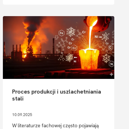
W PRAKTYCE
–
JAKIE
MATERIAŁY
OFERUJE
HURTOWNIA
STALI
I GDZIE
ZNAJDUJĄ
ZASTOSOWANIE?
Proces produkcji i uszlachetniania
stali
10.09.2025
W literaturze fachowej często pojawiają