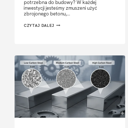
potrzebna do budowy? W każdej
inwestycji jesteśmy zmuszeni użyć
zbrojonego betonu,…
STAL
CZYTAJ DALEJ
ZBROJENIOWA
–
KILKA
FAKTÓW,
KTÓRE
WARTO
ZNAĆ