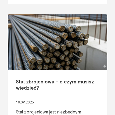
PROFILI
STALOWYCH
DECYDUJĄ
O BEZPIECZEŃSTWIE
KONSTRUKCJI
KUBATUROWEJ
Stal zbrojeniowa – o czym musisz
wiedzieć?
10.09.2025
Stal zbrojeniowa jest niezbędnym