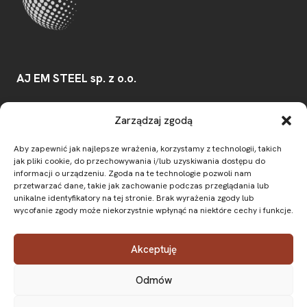
AJ EM STEEL sp. z o.o.
Konwaliowa 30/32
,
Zarządzaj zgodą
03-194
Warszawa
Aby zapewnić jak najlepsze wrażenia, korzystamy z technologii, takich
e-mail:
biuro@ajemsteel.pl
jak pliki cookie, do przechowywania i/lub uzyskiwania dostępu do
NIP:
7831850325
informacji o urządzeniu. Zgoda na te technologie pozwoli nam
przetwarzać dane, takie jak zachowanie podczas przeglądania lub
unikalne identyfikatory na tej stronie. Brak wyrażenia zgody lub
wycofanie zgody może niekorzystnie wpłynąć na niektóre cechy i funkcje.
O firmie
Oferta
Prefabrykacja stali
Aktualności
Kontakt
FAQ
Akceptuję
Odmów