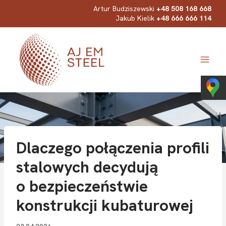
Przejdź
Artur Budziszewski
+48 508 168 668
Jakub Kielik
+48 666 666 114
do
treści
Dlaczego połączenia profili
stalowych decydują
o bezpieczeństwie
konstrukcji kubaturowej