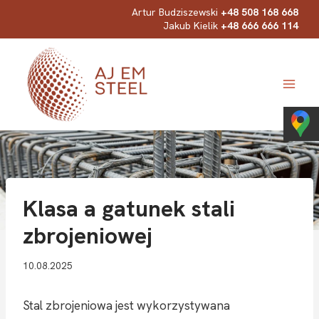
Przejdź
Artur Budziszewski
+48 508 168 668
Jakub Kielik
+48 666 666 114
do
treści
Klasa a gatunek stali
zbrojeniowej
10.08.2025
Stal zbrojeniowa jest wykorzystywana